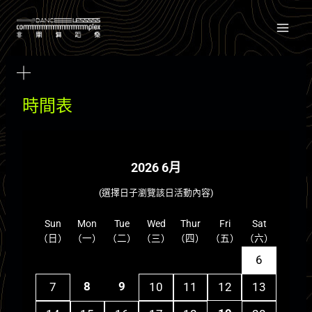
Skip
to
content
時間表
2026 6月
(選擇日子瀏覽該日活動內容)
Sun
Mon
Tue
Wed
Thur
Fri
Sat
（日）
（一）
（二）
（三）
（四）
（五）
（六）
6
8
9
7
10
11
12
13