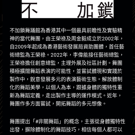
不加鎖舞踊館為香港其中一個最具前瞻性及實驗精
神的當代舞團，由王榮祿及周金毅成立於2002年，
自2009年起成為香港藝術發展局資助團體，首任藝
術總監為王榮祿。2022年，李偉能接任藝術總監，
王榮祿擔任創意總監，主理外展及社區計劃。舞團
積極擴闊舞蹈表演的可能性，並嘗試體現和實踐於
製作中，銳意發展多元的表演藝術生態。解放體制
化的舞蹈美學，以個人為本，跟據身體的獨特性重
新為舞蹈定義，走出製作主導的運作模式。近年，
舞團作多方面嘗試，開拓舞蹈的多元想像。
舞團提出「#非關舞蹈」的概念，主張從身體獨特性
出發，摒除體制化的舞蹈技巧，相信每個人都可以