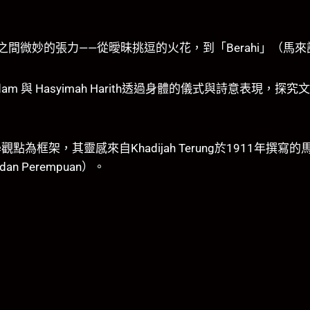
問戀慕與體統之間微妙的張力——從曖昧挑逗的火花，到「Berahi
Adam 與 Hasyimah Harith透過身體的儀式與詩意表
為框架，其靈感來自Khadijah Terung於1911年撰
i dan Perempuan）。