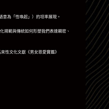
」（馬來語意為「性喚起」）的坦率展現。
現，探究文化規範與傳統如何形塑我們表達親密、
寫的馬來性文化文獻《男女恩愛寶鑑》