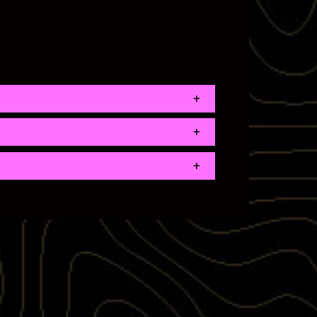
+
+
+