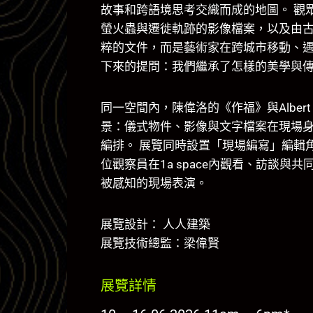
故事和跨語境思考交織而成的地圖。 觀
螢火蟲與遷徙軌跡的影像檔案，以及由古
粹的文件，而是藝術家在跨城市移動、遇
下來的提問：我們繼承了怎樣的美學與
同一空間內，陳偉洛的《作福》與Albe
景：儀式物件、影像與文字檔案在現場
編排。 展覽同時設置「現場編寫」編輯
位觀察員在1a space內觀看、訪談
被感知的現場表演。
展覽設計： 人人建築
展覽技術總監：梁偉賢
展覽詳情