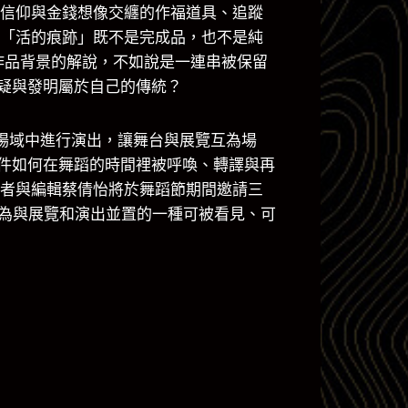
、信仰與金錢想像交纏的作福道具、追蹤
些「活的痕跡」既不是完成品，也不是純
作品背景的解說，不如說是一連串被保留
疑與發明屬於自己的傳統？
展覽場域中進行演出，讓舞台與展覽互為場
件如何在舞蹈的時間裡被呼喚、轉譯與再
學者與編輯蔡倩怡將於舞蹈節期間邀請三
化為與展覽和演出並置的一種可被看見、可