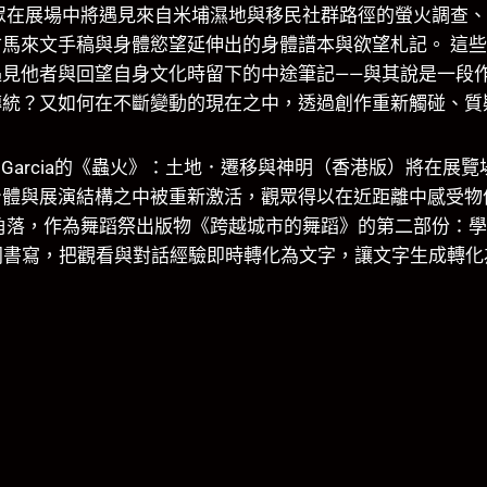
眾在展場中將遇見來自米埔濕地與移民社群路徑的螢火調查
馬來文手稿與身體慾望延伸出的身體譜本與欲望札記。 這
見他者與回望自身文化時留下的中途筆記——與其說是一段
傳統？又如何在不斷變動的現在之中，透過創作重新觸碰、質
rt Garcia的《蟲火》：土地．遷移與神明（香港版）將在
身體與展演結構之中被重新激活，觀眾得以在近距離中感受物
角落，作為舞蹈祭出版物《跨越城市的舞蹈》的第二部份：
與共同書寫，把觀看與對話經驗即時轉化為文字，讓文字生成轉