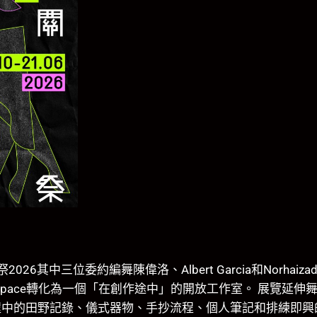
6其中三位委約編舞陳偉洛、Albert Garcia和Norhai
space轉化為一個「在創作途中」的開放工作室。 展覽延
程中的田野記錄、儀式器物、手抄流程、個人筆記和排練即興