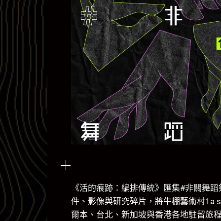
《活的痕跡：編排傳統》匯集#非關舞蹈祭202
件、影像與研究碎片，將牛棚藝術村1a 
爾本、台北、新加坡與香港各地駐留旅