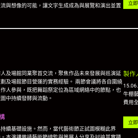
立即
交流與想像的可能，讓文字生成成為與展覽和演出並置
。
作人及場館同業聚首交流，聚焦作品未來發展與巡演延
製作
劃及場館節目營運的實務經驗。 兩節會議將各自圍繞
15.06
製作人參與，既把舞蹈祭定位為區域網絡中的節點，也
牛棚藝
版圖中持續發酵與流動。
費用
構
立即
為持續基礎設施。然而，當代藝術節正試圖模糊此界
中。本演講邀請藝術節總監與策展人分享及討論其實踐