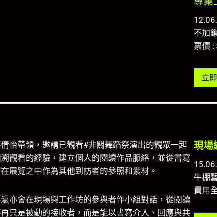
專業
12.06.
不加
票價 : 
立即
倩怡帶領，邀請已觀看#非關舞蹈祭演出的觀眾一起
現場
回溯觀看的經驗，建立個人的閱讀作品脈絡，並從書寫
15.06
留在展覽之中作為其他到訪者的參照和素材。
牛棚藝
費用
嘉瀛亦會在現場與工作坊的參與者作小組對話，從閱讀
不再只是被動的接收者，而是能以書寫介入、回應與共