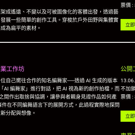
票價 : 
框架成遙遠、不變以及可被圖像化的客體出發，透過藝
，發展一些簡單的創作工具。穿梭於戶外田野與集體實
立即
非成為扁平的素材。
專業工作坊
公開
自己嚮往合作的知名編舞家──透過 AI 生成的版本
13.06
AI 編舞家」進行對話，把 AI 視為新的創作拍檔，而
不加
感知之間作出取捨與協調，讓參與者親身見證作品如何產
票價 : 
條件在不同編舞語言下的展開方式，此過程實際地探問
重新分配與想像。
立即