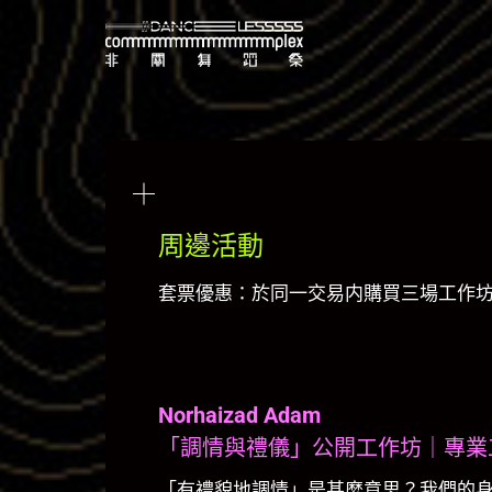
Skip
to
content
周邊活動
套票優惠：於同一交易内購買三場工作坊正
Norhaizad Adam
「調情與禮儀」公開工作坊｜專業
「有禮貌地調情」是甚麼意思？我們的