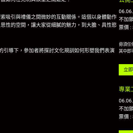
公開
06.06
探索吸引與禮儀之間微妙的互動關係。這個以身體動作
不加
反思性的空間，讓大家從細膩的魅力，到大膽、具性慾
票價 : 
毋須任
作語匯的引導下，參加者將探討文化規訓如何形塑我們表演
其中即
立即
專業
06.06
不加
票價 : 