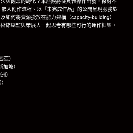
方法與觀念的轉化？本座談將從具體操作出發，探討不
rgy）嵌入創作流程、以「未完成作品」的公開呈現服務於
資源投放在能力建構（capacity-building）
藝術節總監與策展人一起思考有哪些可行的運作框架，
來西亞）
監（新加坡）
（澳洲）
國）
）