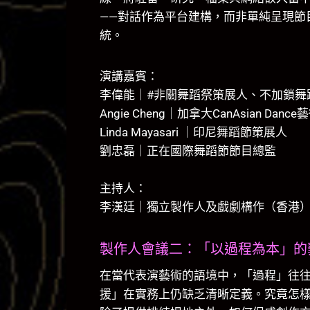
——對話作為平台建構，而非單純呈現節
統。
演講嘉賓：
李偉能｜#非關舞蹈祭策展人、不加鎖舞
Angie Cheng｜加拿大CanAsian Danc
Linda Mayasari ｜印尼舞蹈節策展人
劉忠磊｜正在國際舞蹈節節目總監
主持人：
李漢廷｜獨立製作人及戲劇構作（香港
製作人會議二：「以過程為本」的
在當代表演藝術的語境中，「過程」往
援」在實務上仍缺乏清晰定義。究竟怎