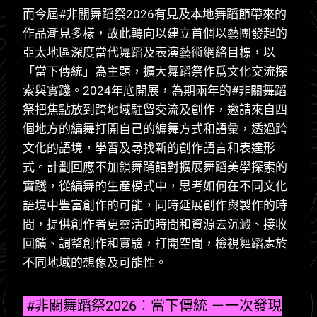
而今屆#非關舞蹈祭2026有見及本地舞蹈節帶來的
作品漸見多樣，故此轉向以建立首個以藝團發起的
亞太地區深度當代舞蹈及表演藝術網絡目標，以
「當下傳統」為主題，擴大舞蹈祭作爲文化交流探
索與實踐。2024年底開展，為期兩年的#非關舞蹈
祭把焦點放到跨地域駐留交流及創作，邀請來自四
個地方的編舞打開自己的編舞方式和語彙，透過跨
文化的語境，學習及尋找新的創作語言和表達形
式。計劃回應不加鎖舞踊館對擴展舞蹈美學探索的
實踐，從編舞的生產模式中，思考如何在不同文化
語境中豐富創作的可能，同時延展創作與製作的時
間，提供創作者更靈活的時間和資源去沉澱、接收
回饋、調整創作和實驗，打開空間，檢視舞蹈處於
不同地域的想像及可能性。
#非關舞蹈祭2026：當下傳統 －一次發現