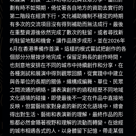
劃有時不如預期，倚仗著各自地方的資助去實行的
第二階段在經濟下行，文化補助機制不穩定的時期
有多次的交流項目沒有得到補助而無法成行。最後
在重整資源後依然完成了數次的駐留，或者尋找新
的駐留地點和機會，讓作品逐步成形，並在2026年
6月在香港準備作首演。這樣的模式嘗試把創作的各
個部分分層按步地完成，保留足夠長的創作時間，
也刻意地安排在不同的城市中持續創作和分享，在
各種測試和展演中得到觀眾回饋，從實踐中中建立
與各單位的長期的關係，織構成編舞、單位、民眾
之間流通的網絡。讓表演創作的過程經歷不同地域
文化語境的碰撞，即使最後不一定在作品中直接地
反映，但當藝術家對身處的新的文化語境中，總會
得出對生活、藝術和表演新的理解，最終作品的形
態都必然會隨著視野和理解的流動而轉變。在途經
的城市相遇各式的人，以身體留下記憶，帶走某個