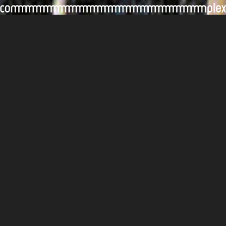
Media (Chinese version only)
All
#DANCELESS complex
Body Works
I’m Only My Body?
Drink and Dance
Relatively LIVE
Borderline
《字花》 2021/11/17
生活與交流的《邊界》：短訪副藝術總監李偉能
（Joseph）及駐團編舞邱加希（KT）
excohk 2021/11/16