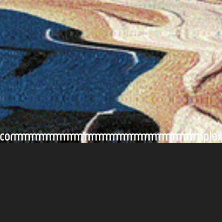
#余婉蘭
後記/評論
看跳舞的醉貓，及憶起其他