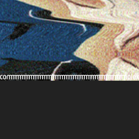
後記/評論
【#非關舞蹈祭】《I’m Only My
Body?》 — 身體就是距離
16/11/2021