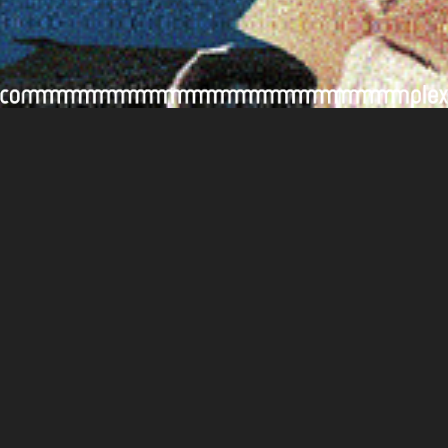
後記/評論
思潮流動，遲來的後現代舞蹈——超譯
不加鎖舞踊館《相對現場》
16/11/2021
「香港人需要藝術，需要豉油，需
要糖份，需要養份，需要自療。永
遠的張國榮唱：「你離開了，卻散
落四周。」後現代的斜槓青年雖然