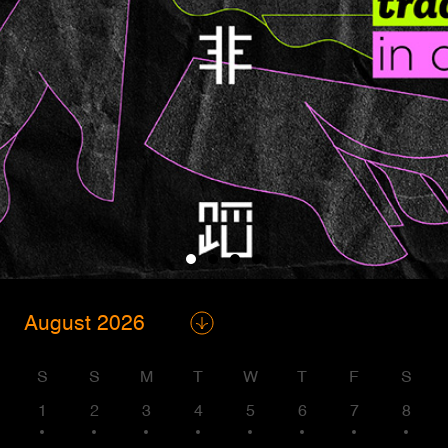
S
S
M
T
W
T
F
S
1
2
3
4
5
6
7
8